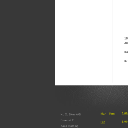
18
Ju
Ka
Kr
9.00
Man - Tors
Kr. O. Skov A/S
Strædet 2
9.00
Fre
7441 Bording