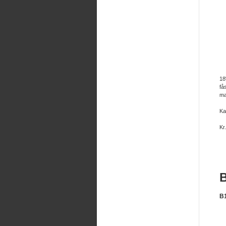
18
få
ma
Ka
Kr.
B
B1