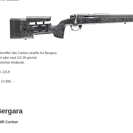
lonriffel i flot Carbon skæfte fra Bergara.
rt pibe med 1/2-28 gevind
sterbar kindpude.
l. 22LR
. 12.999 , -
ergara
MR Carbon