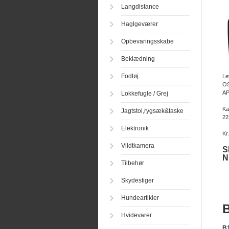
Langdistance
Haglgeværer
Opbevaringsskabe
Beklædning
Fodtøj
Le
OS
AP
Lokkefugle / Grej
Ka
Jagtstol,rygsæk&taske
22
Elektronik
Kr
Vildtkamera
S
N
Tilbehør
Skydestiger
Hundeartikler
B
Hvidevarer
B