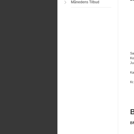
Månedens Tilbud
Sa
Ko
Ju
Ka
Kr
B
B