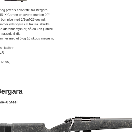
t og præcis salonriffel fra Bergara.
R-X Carbon er leveret med en 20"
rbon pibe med 1/2unf-28 gevind.
mmer yderligere i et taktisk skæfte,
d afstandsstykker, så du kan justere
n præcis til dig.
mmer med et 5 og 10 skuds magasin.
s i kaliber:
LR
. 6.995, -
ergara
MR-X Steel