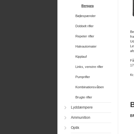
Bergara
Bøjlespænder
Dobbelt rifler
Be
Repeter rifler
fr
Ud
Le
Halvautomater
af
Kipplauf
Få
17
Links, venstre rifler
Kr
Pumprifler
Kombinationsvåben
Brugte rifler
B
Lyddæmpere
BM
Ammunition
Optik