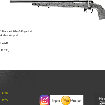
" Pibe med 1/2unf-20 gevind
sterbar kindpude
l. 22LR
. 11.999, -
 - 17.30
 - 19.00