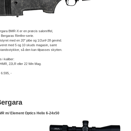
rgara BMR-X er en præcis salonriffel,
a Bergaras Rimfire-serie.
styret med en 20" pibe og 1/2unf-28 gevind.
veret med 5 og 10 skuds magasin, samt
standsstykker, så den kan tilpasses skytten.
s i kaliber:
HMR, 22LR eller 22 Win Mag.
. 6.595, -
ergara
R m/ Element Optics Helix 6-24x50