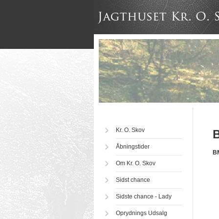
Kr. O. Skov
B
Åbningstider
B
Om Kr. O. Skov
Sidst chance
Sidste chance - Lady
Oprydnings Udsalg