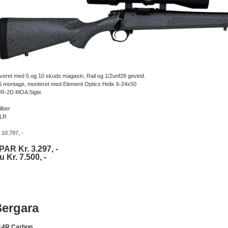
veret med 5 og 10 skuds magasin, Rail og 1/2unf28 gevind.
 montage, monteret med Element Optics Helix 6-24x50
R-2D MOA Sigte.
liber
LR
. 10.797, -
PAR Kr. 3.297, -
u Kr. 7.500, -
ergara
14R Carbon