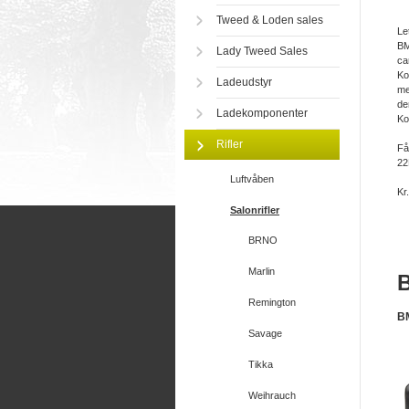
Tweed & Loden sales
Le
BM
Lady Tweed Sales
ca
Ko
Ladeudstyr
me
de
Ladekomponenter
Ko
Rifler
Få
22
Luftvåben
Kr
Salonrifler
BRNO
Marlin
B
Remington
B
Savage
Tikka
Weihrauch