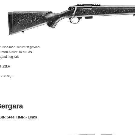
" Pibe med 1/2unf28 gevind
s med 5 eller 10 skuds
gasin og rail.
l. 22LR
 7.299 , -
ergara
4R Steel HMR - Links