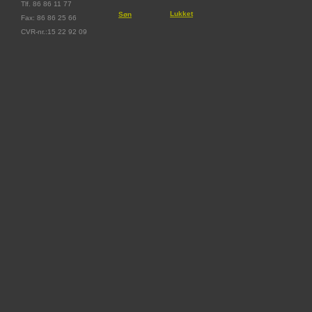
Tlf. 86 86 11 77
Lukket
Søn
Fax: 86 86 25 66
CVR-nr.:15 22 92 09