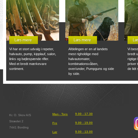
Vi har et stort udvalg i repeter,
Afdelingen er en af landets
Vi best
halvauto, pump, kipplauf, salon,
mest righoldige med
bredt u
links og bøjlespænde rifler.
halvautomater,
rigtige 
Med et bredt mærkevare
kombinationsvåben,
priser 
sortiment.
over/under, Pumpguns og side
de lidt
by side.
9.00 - 17.30
Man - Tors
Kr. O. Skov A/S
Strædet 2
9.00 - 19.00
Fre
7441 Bording
9.00 - 13.00
Lør