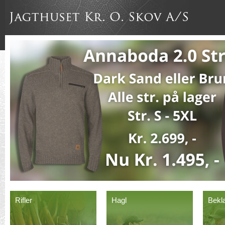
Rifler
Hagl
Bekl