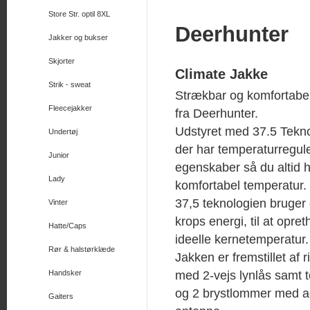
Store Str. optil 8XL
Deerhunter
Jakker og bukser
Skjorter
Climate Jakke
Strik - sweat
Strækbar og komfortabel
Fleecejakker
fra Deerhunter.
Udstyret med 37.5 Tekno
Undertøj
der har temperaturregu
Junior
egenskaber så du altid 
Lady
komfortabel temperatur.
37,5 teknologien bruger
Vinter
krops energi, til at opre
Hatte/Caps
ideelle kernetemperatur.
Rør & halstørklæde
Jakken er fremstillet af 
med 2-vejs lynlås samt
Handsker
og 2 brystlommer med ad
Gaiters