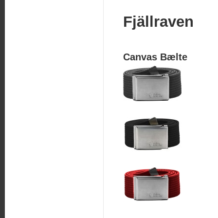
Fjällraven
Canvas Bælte