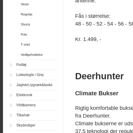
antenne.
Veste
Regntøj
Fås i størrelse:
48 - 50 - 52 - 54 - 56 - 5
Shorts
Polo
Kr. 1.499, -
T-shirt
Vedligeholdelse
Fodtøj
Deerhunter
Lokkefugle / Grej
Jagtstol,rygsæk&taske
Climate Bukser
Elektronik
Vildtkamera
Rigtig komfortable buks
fra Deerhunter.
Tilbehør
Climate bukserne er uds
Skydestiger
37,5 teknologi der regul