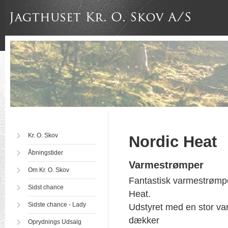
Kr. O. Skov
Nordic Heat
Åbningstider
Varmestrømper
Om Kr. O. Skov
Fantastisk varmestrømpe
Sidst chance
Heat.
Sidste chance - Lady
Udstyret med en stor v
dækker
Oprydnings Udsalg