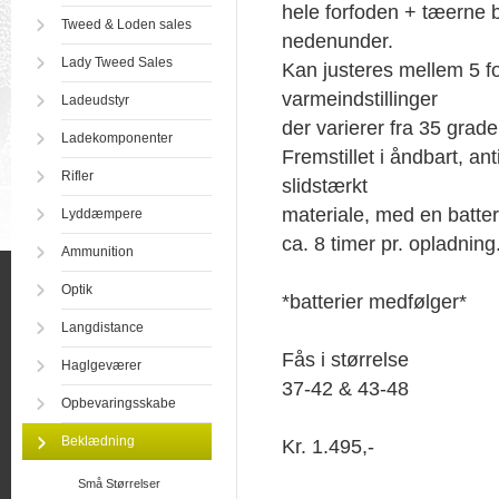
hele forfoden + tæerne
Tweed & Loden sales
nedenunder.
Lady Tweed Sales
Kan justeres mellem 5 fo
varmeindstillinger
Ladeudstyr
der varierer fra 35 grader
Ladekomponenter
Fremstillet i åndbart, ant
Rifler
slidstærkt
materiale, med en batter
Lyddæmpere
ca. 8 timer pr. opladning
Ammunition
Optik
*batterier medfølger*
Langdistance
Fås i størrelse
Haglgeværer
37-42 & 43-48
Opbevaringsskabe
Beklædning
Kr. 1.495,-
Små Størrelser