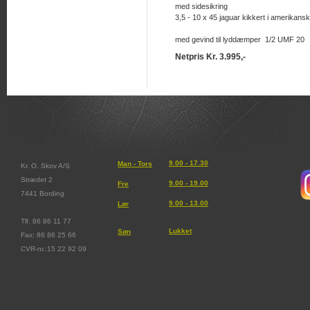
med sidesikring
3,5 - 10 x 45 jaguar kikkert i amerikan
med gevind til lyddæmper 1/2 UMF 20
Netpris Kr. 3.995,-
9.00 - 17.30
Man - Tors
Kr. O. Skov A/S
Strædet 2
9.00 - 19.00
Fre
7441 Bording
9.00 - 13.00
Lør
Tlf. 86 86 11 77
Lukket
Søn
Fax: 86 86 25 66
CVR-nr.:15 22 92 09