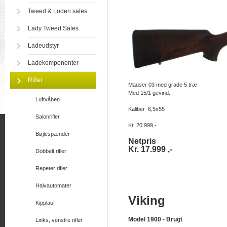
Tweed & Loden sales
Lady Tweed Sales
Ladeudstyr
Ladekomponenter
Rifler
Mauser 03 med grade 5 træ
Med 15/1 gevind.
Luftvåben
Kaliber 6,5x55
Salonrifler
Kr. 20.999,-
Bøjlespænder
Netpris
Kr. 17.999 ,-
Dobbelt rifler
Repeter rifler
Halvautomater
Viking
Kipplauf
Model 1900 - Brugt
Links, venstre rifler