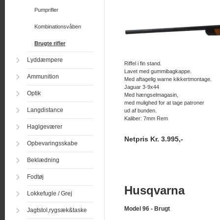
Pumprifler
Kombinationsvåben
Brugte rifler
Lyddæmpere
Riffel i fin stand.
Lavet med gummibagkappe.
Ammunition
Med aftagelig warne kikkertmontage.
Jaguar 3-9x44
Optik
Med hængselmagasin,
med mulighed for at tage patroner
Langdistance
ud af bunden.
Kaliber: 7mm Rem
Haglgeværer
Netpris Kr. 3.995,-
Opbevaringsskabe
Beklædning
Fodtøj
Husqvarna
Lokkefugle / Grej
Model 96 - Brugt
Jagtstol,rygsæk&taske