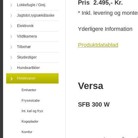
Pris 2.495,- Kr.
Lokkefugle / Grej
* Inkl. levering og monte
Jagtstol,rygsæk&taske
Elektronik
Yderligere Information
Vildtkamera
Produktdatablad
Tilbehør
Skydestiger
Hundeartikler
Hvidevarer
Versa
Emhætter
Fryseskabe
SFB 300 W
Int. køl og frys
Kogeplader
Komfur