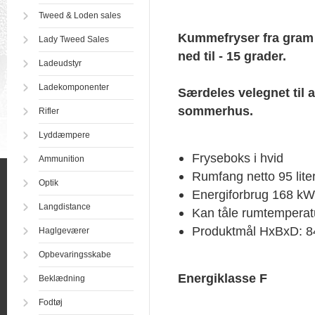
Tweed & Loden sales
Kummefryser fra gram 
Lady Tweed Sales
ned til - 15 grader.
Ladeudstyr
Ladekomponenter
Særdeles velegnet til at
sommerhus.
Rifler
Lyddæmpere
Fryseboks i hvid
Ammunition
Rumfang netto 95 lite
Optik
Energiforbrug 168 kW
Langdistance
Kan tåle rumtemperatu
Produktmål HxBxD: 84
Haglgeværer
Opbevaringsskabe
Energiklasse F
Beklædning
Fodtøj