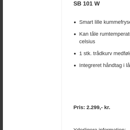
SB 101 W
Smart lille kummefrys
Kan tåle rumtemperatu
celsius
1 stk. trådkurv medfø
Integreret håndtag i l
Pris: 2.299,- kr.
Yderligere information: