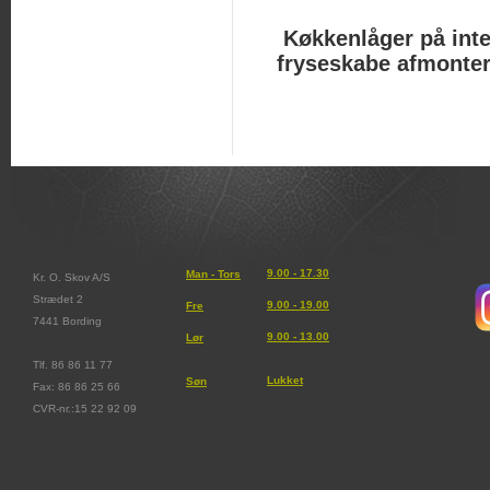
Køkkenlåger på inte
fryseskabe afmonter
9.00 - 17.30
Man - Tors
Kr. O. Skov A/S
Strædet 2
9.00 - 19.00
Fre
7441 Bording
9.00 - 13.00
Lør
Tlf. 86 86 11 77
Lukket
Søn
Fax: 86 86 25 66
CVR-nr.:15 22 92 09