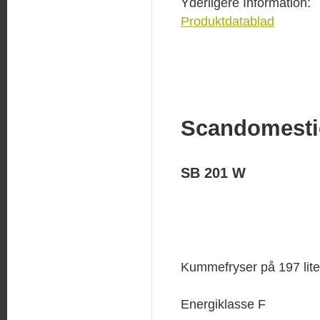
Yderligere Information:
Produktdatablad
Scandomesti
SB 201 W
Kummefryser på 197 lite
Energiklasse F