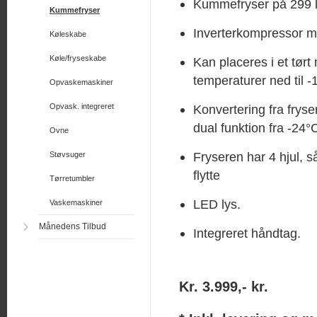
Kummefryser på 299 li
Kummefryser
Inverterkompressor me
Køleskabe
Køle/fryseskabe
Kan placeres i et tørt 
temperaturer ned til -
Opvaskemaskiner
Opvask. integreret
Konvertering fra fryser
dual funktion fra -24°C
Ovne
Fryseren har 4 hjul, 
Støvsuger
flytte
Tørretumbler
LED lys.
Vaskemaskiner
Månedens Tilbud
Integreret håndtag.
Kr. 3.999,- kr.