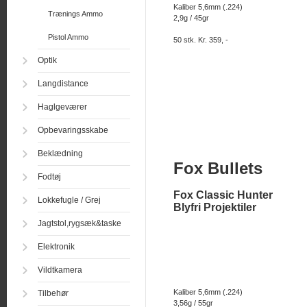
Kaliber 5,6mm (.224)
Trænings Ammo
2,9g / 45gr
Pistol Ammo
50 stk. Kr. 359, -
Optik
Langdistance
Haglgeværer
Opbevaringsskabe
Beklædning
Fox Bullets
Fodtøj
Fox Classic Hunter
Lokkefugle / Grej
Blyfri Projektiler
Jagtstol,rygsæk&taske
Elektronik
Vildtkamera
Kaliber 5,6mm (.224)
Tilbehør
3,56g / 55gr