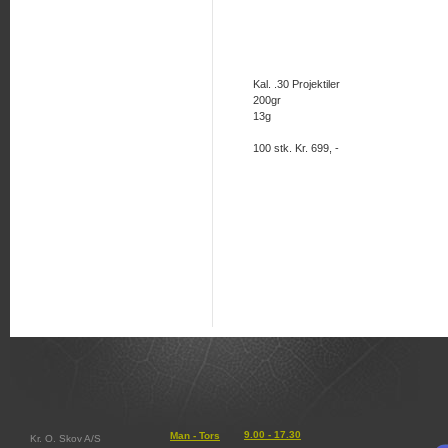
Kal. .30 Projektiler
200gr
13g
100 stk. Kr. 699, -
9.00 - 17.30
Man - Tors
Kr. O. Skov A/S