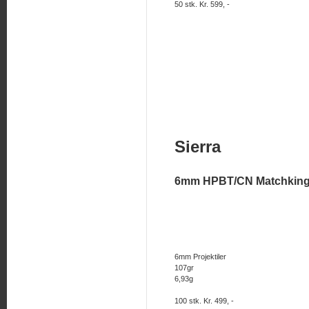
50 stk. Kr. 599, -
Sierra
6mm HPBT/CN Matchkin
6mm Projektiler
107gr
6,93g
100 stk. Kr. 499, -