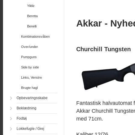
Yildiz
Beretta
Akkar - Nyhe
Benelli
Kombinationsvåben
Over/under
Churchill Tungsten
Pumpguns
Side by side
Links, Venstre
Brugte hagl
Opbevaringsskabe
Fantastisk halvautomat f
Beklædning
Akkar Churchill Tungst
med 71cm.
Fodtøj
Lokkefugle / Grej
Kaliber 12/76