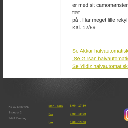
er med sit camomønster i
tæt
på . Har meget lille rek
Kal. 12/89
Se Akkar halvautomatis
Se Girsan halvautomati
Se Yildiz halvautomatis
9.00 - 17.30
Man - Tors
Kr. O. Skov A/S
Strædet 2
9.00 - 19.00
Fre
7441 Bording
9.00 - 13.00
Lør