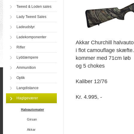
Tweed & Loden sales
Lady Tweed Sales
Ladeudstyr
Ladekomponenter
Akkar Churchill halvaut
Rifler
i flot camouflage skæfte.
kommer med 71cm løb
Lyddæmpere
og 5 chokes
Ammunition
Optik
Kaliber 12/76
Langdistance
Kr. 4.995, -
Haglgeværer
Halvautomater
Girsan
Akkar