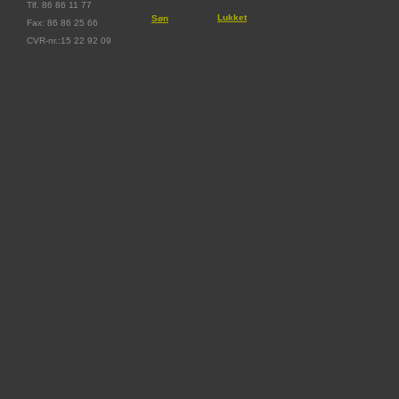
Tlf. 86 86 11 77
Lukket
Søn
Fax: 86 86 25 66
CVR-nr.:15 22 92 09