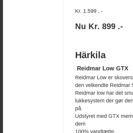
Kr. 1.599 , -
Nu Kr. 899 .-
Härkila
Reidmar Low GTX
Reidmar Low er skovers
den velkendte Reidmar 
Reidmar low har det sma
lukkesystem der gør den
på.
Udstyret med GTX memb
dem
100% vandtætte.