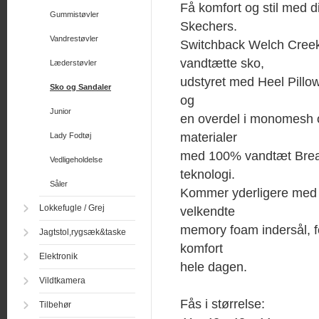
Få komfort og stil med di
Gummistøvler
Skechers.
Vandrestøvler
Switchback Welch Creek 
vandtætte sko,
Læderstøvler
udstyret med Heel Pillow
Sko og Sandaler
og
Junior
en overdel i monomesh 
materialer
Lady Fodtøj
med 100% vandtæt Brea
Vedligeholdelse
teknologi.
Såler
Kommer yderligere med 
Lokkefugle / Grej
velkendte
memory foam indersål, 
Jagtstol,rygsæk&taske
komfort
Elektronik
hele dagen.
Vildtkamera
Fås i størrelse:
Tilbehør