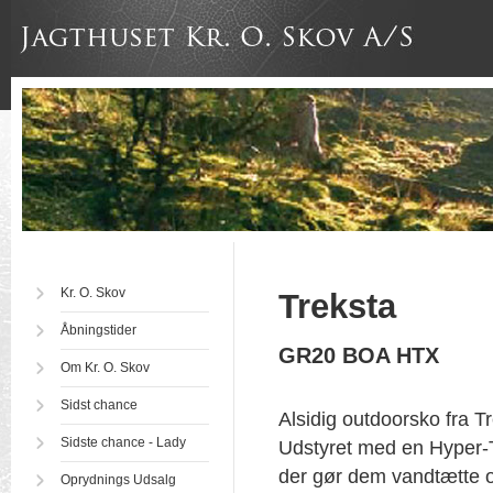
Kr. O. Skov
Treksta
Åbningstider
GR20 BOA HTX
Om Kr. O. Skov
Sidst chance
Alsidig outdoorsko fra T
Sidste chance - Lady
Udstyret med en Hyper
der gør dem vandtætte 
Oprydnings Udsalg