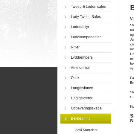
B
Tweed & Loden sales
Lady Tweed Sales
Vi
St
Ladeudstyr
Ka
og
Ladekomponenter
Ju
id
Rifler
me
De
Lyddæmpere
ør
ho
Ammunition
sy
Optik
Fa
Br
Langdistance
Str
S 
Haglgeværer
Kr
Opbevaringsskabe
S
Beklædning
N
Små Størrelser