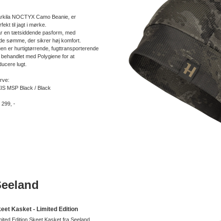
rkila NOCTYX Camo Beanie, er
fekt til jagt i mørke.
r en tætsiddende pasform, med
ade sømme, der sikrer høj komfort.
en er hurtigtørrende, fugttransporterende
 behandlet med Polygiene for at
ducere lugt.
rve:
IS MSP Black / Black
. 299, -
Seeland
eet Kasket - Limited Edition
mited Edition Skeet Kasket fra Seeland.