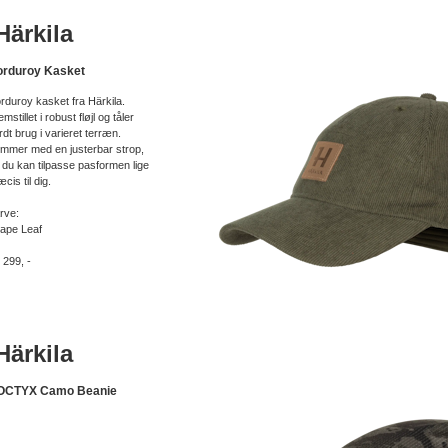
ärkila
orduroy Kasket
rduroy kasket fra Härkila.
mstillet i robust fløjl og tåler
rdt brug i varieret terræn.
mmer med en justerbar strop,
 du kan tilpasse pasformen lige
cis til dig.
rve:
ape Leaf
. 299, -
ärkila
OCTYX Camo Beanie