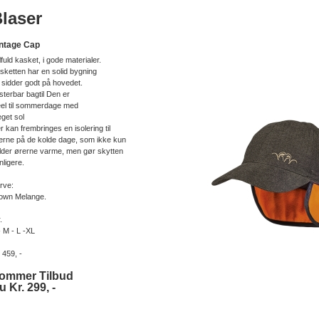
laser
ntage Cap
ilfuld kasket, i gode materialer.
sketten har en solid bygning
 sidder godt på hovedet.
sterbar bagtil Den er
eel til sommerdage med
get sol
r kan frembringes en isolering til
erne på de kolde dage, som ikke kun
lder ørerne varme, men gør skytten
nligere.
rve:
own Melange.
.
- M - L -XL
. 459, -
ommer Tilbud
u Kr. 299, -