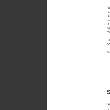
Hä
per
Ha
fl
Hu
og
re
Fa
AX
Kr
Sk
Li