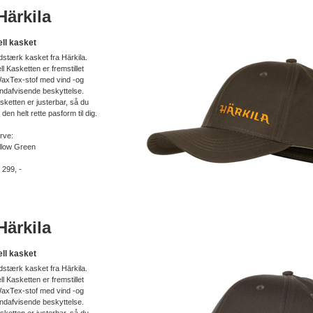
ärkila
ell kasket
idstærk kasket fra Härkila.
ell Kasketten er fremstillet
WaxTex-stof med vind -og
ndafvisende beskyttelse.
sketten er justerbar, så du
r den helt rette pasform til dig.
rve:
llow Green
. 299, -
ärkila
ell kasket
idstærk kasket fra Härkila.
ell Kasketten er fremstillet
WaxTex-stof med vind -og
ndafvisende beskyttelse.