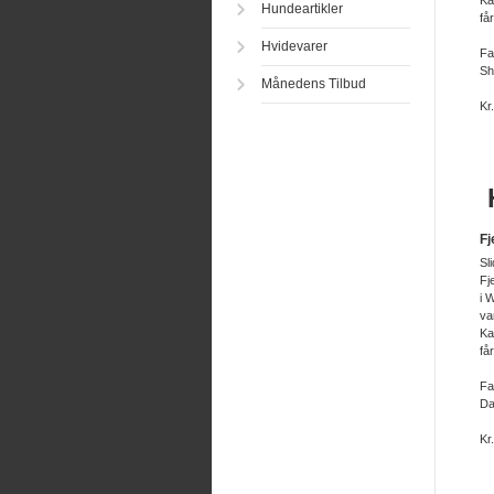
Ka
Hundeartikler
få
Hvidevarer
Fa
Sh
Månedens Tilbud
Kr
H
Fj
Sl
Fj
i 
va
Ka
få
Fa
Da
Kr