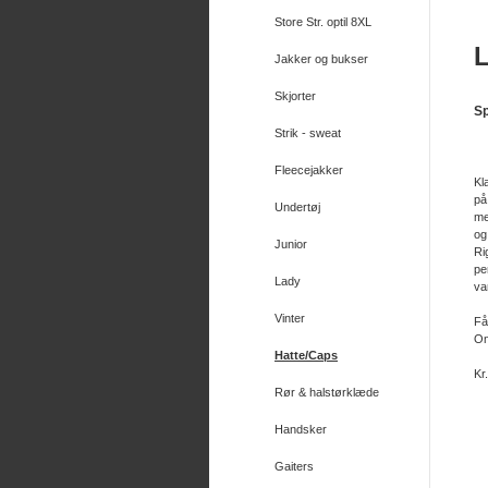
Store Str. optil 8XL
Jakker og bukser
Skjorter
Sp
Strik - sweat
Fleecejakker
Kl
på
Undertøj
me
og
Junior
Ri
pe
Lady
va
Vinter
Få
On
Hatte/Caps
Kr
Rør & halstørklæde
Handsker
Gaiters