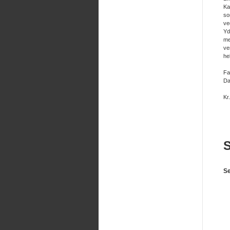
Ka
so
ve
Yd
me
ve
he
Fa
Da
Kr
Se