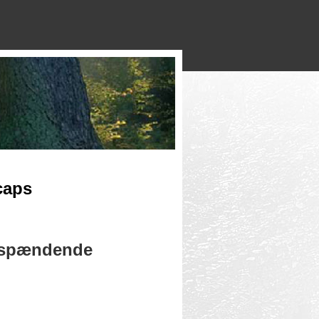
caps
g spændende