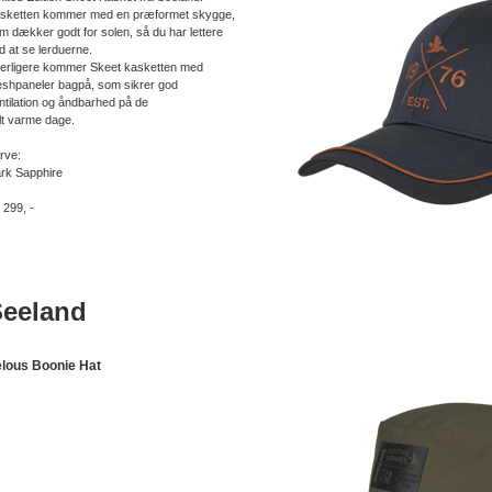
sketten kommer med en præformet skygge,
m dækker godt for solen, så du har lettere
d at se lerduerne.
erligere kommer Skeet kasketten med
shpaneler bagpå, som sikrer god
ntilation og åndbarhed på de
lt varme dage.
rve:
rk Sapphire
. 299, -
Seeland
lous Boonie Hat