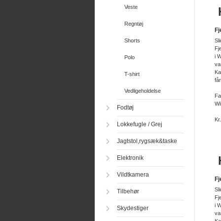
Veste
H
Regntøj
Fj
Shorts
Sl
Fj
i 
Polo
va
Ka
T-shirt
få
Vedligeholdelse
Fa
Wi
Fodtøj
Kr
Lokkefugle / Grej
Jagtstol,rygsæk&taske
H
Elektronik
Vildtkamera
Fj
Sl
Tilbehør
Fj
i 
Skydestiger
va